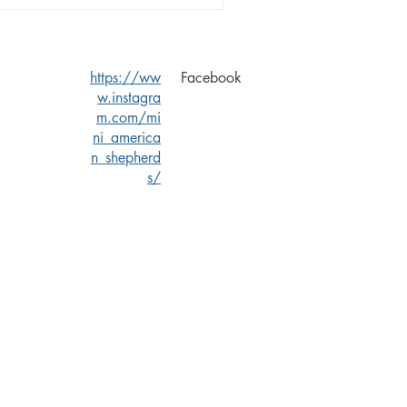
https://ww
Facebook
w.instagra
m.com/mi
ni_america
n_shepherd
s/